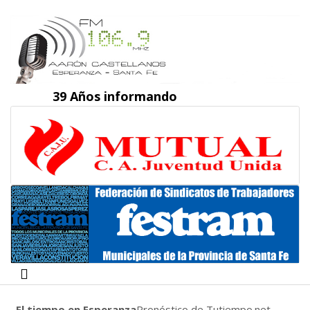
39 Años informando
El tiempo en Esperanza
Pronóstico de Tutiempo.net