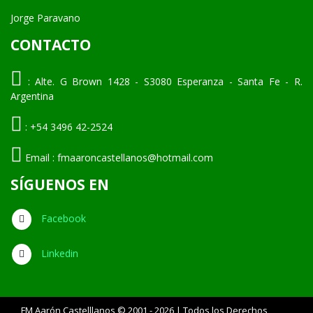
Jorge Paravano
CONTACTO
:
Alte. G Brown 1428 - S3080 Esperanza - Santa Fe - R.
Argentina
:
+54 3496 42-2524
Email :
fmaaroncastellanos@hotmail.com
SÍGUENOS EN
Facebook
Linkedin
FM Aarón Castelllanos © 2001 - 2026 | Todos los Derechos