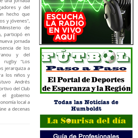
de una jornada
ugadores y del
un hecho que
ños y jóvenes”,
Ministerio de
 participó en
 nueva jornada
esencia de los
tranou y del
e rugby “Los
s jerarquiza a
ra los niños y
stuvo Andrés
ortivo del Club
 el gobierno
conomía local a
eúne a decenas