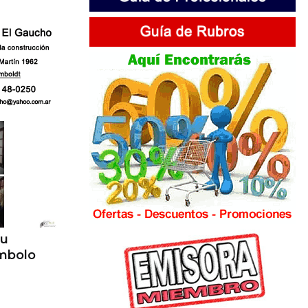
su
ímbolo