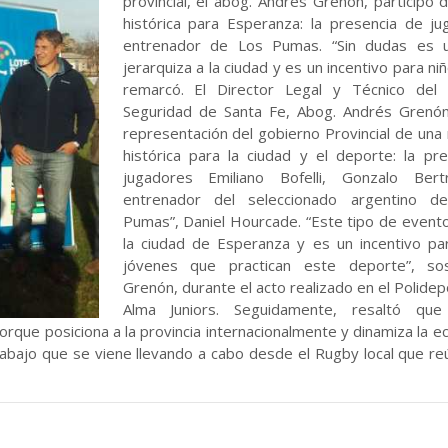
provincial, el abog. Andrés Grenón, participó 
histórica para Esperanza: la presencia de j
entrenador de Los Pumas. “Sin dudas es 
jerarquiza a la ciudad y es un incentivo para ni
remarcó. El Director Legal y Técnico del 
Seguridad de Santa Fe, Abog. Andrés Grenón,
representación del gobierno Provincial de una
histórica para la ciudad y el deporte: la pr
jugadores Emiliano Bofelli, Gonzalo Ber
entrenador del seleccionado argentino d
Pumas”, Daniel Hourcade. “Este tipo de evento
la ciudad de Esperanza y es un incentivo pa
jóvenes que practican este deporte”, so
Grenón, durante el acto realizado en el Polidep
Alma Juniors. Seguidamente, resaltó que
orque posiciona a la provincia internacionalmente y dinamiza la e
rabajo que se viene llevando a cabo desde el Rugby local que r