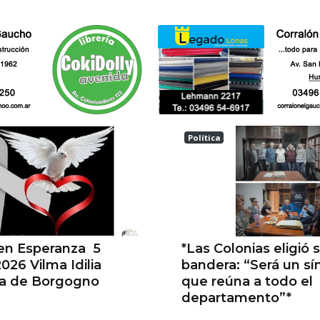
Política
a
Las Colonias
 en Esperanza 5
*Las Colonias eligió 
026 Vilma Idilia
bandera: “Será un s
la de Borgogno
que reúna a todo el
departamento”*