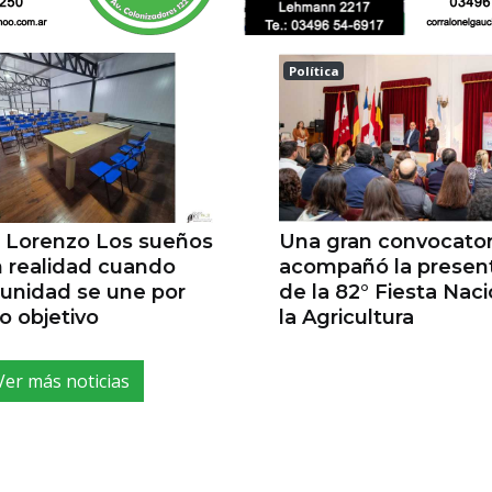
Política
a
Esperanza
 Lorenzo Los sueños
Una gran convocator
 realidad cuando
acompañó la presen
unidad se une por
de la 82° Fiesta Nac
 objetivo
la Agricultura
Ver más noticias