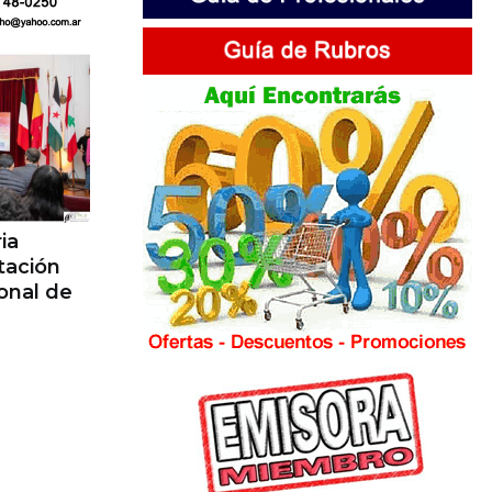
ia
tación
ional de