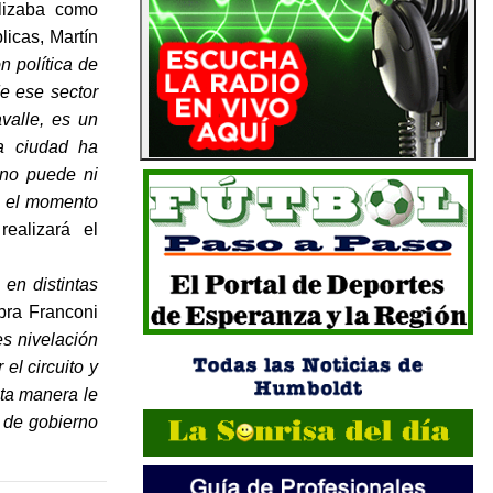
lizaba como
licas, Martín
n política de
de ese sector
valle, es un
a ciudad ha
 no puede ni
a el momento
ealizará el
 en distintas
bra Franconi
es nivelación
el circuito y
ta manera le
o de gobierno