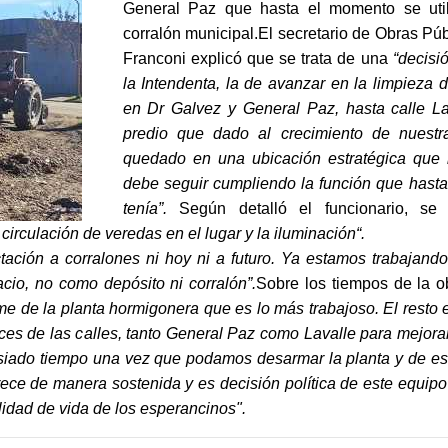
General Paz que hasta el momento se uti
corralón municipal.El secretario de Obras Púb
Franconi explicó que se trata de una
“decisió
la Intendenta, la de avanzar en la limpieza 
en Dr Galvez y General Paz, hasta calle La
predio que dado al crecimiento de nuestr
quedado en una ubicación estratégica que
debe seguir cumpliendo la función que hast
tenía”.
Según detalló el funcionario, se r
circulación de veredas en el lugar y la iluminación“.
tación a corralones ni hoy ni a futuro. Ya estamos trabajando
acio, no como depósito ni corralón”.
Sobre los tiempos de la o
e de la planta hormigonera que es lo más trabajoso. El resto 
es de las calles, tanto General Paz como Lavalle para mejorar 
asiado tiempo una vez que podamos desarmar la planta y de es
rece de manera sostenida y es decisión política de este equip
lidad de vida de los esperancinos".