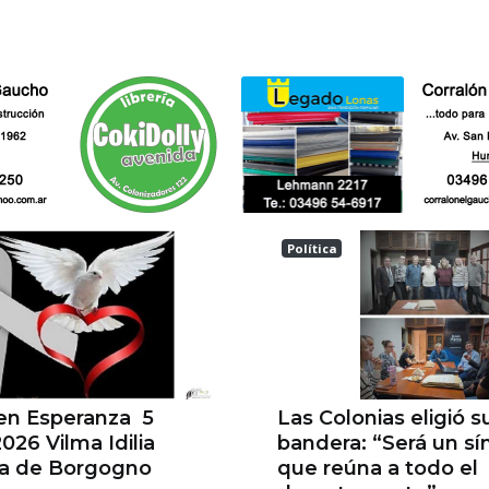
Política
a
Las Colonias
 en Esperanza 5
Las Colonias eligió s
026 Vilma Idilia
bandera: “Será un s
la de Borgogno
que reúna a todo el