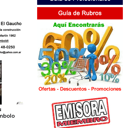
u
ímbolo