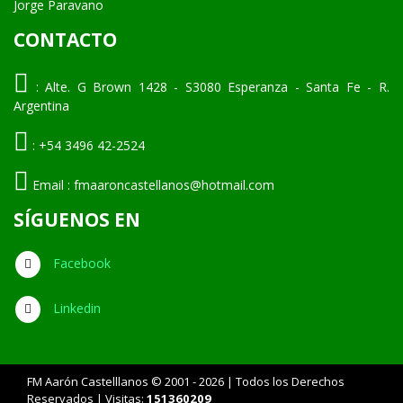
Jorge Paravano
CONTACTO
:
Alte. G Brown 1428 - S3080 Esperanza - Santa Fe - R.
Argentina
:
+54 3496 42-2524
Email :
fmaaroncastellanos@hotmail.com
SÍGUENOS EN
Facebook
Linkedin
FM Aarón Castelllanos © 2001 - 2026 | Todos los Derechos
Reservados | Visitas:
151360209