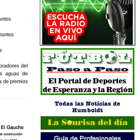
untos
puntos
s
s
oradores del
las aguas de
ga de premios