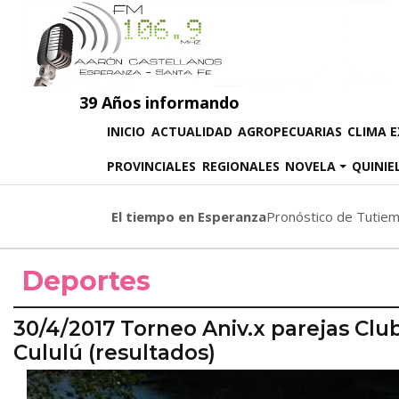
39 Años informando
(CURRENT)
INICIO
ACTUALIDAD
AGROPECUARIAS
CLIMA 
PROVINCIALES
REGIONALES
NOVELA
QUINIE
El tiempo en Esperanza
Pronóstico de Tutie
Deportes
30/4/2017 Torneo Aniv.x parejas Clu
Cululú (resultados)