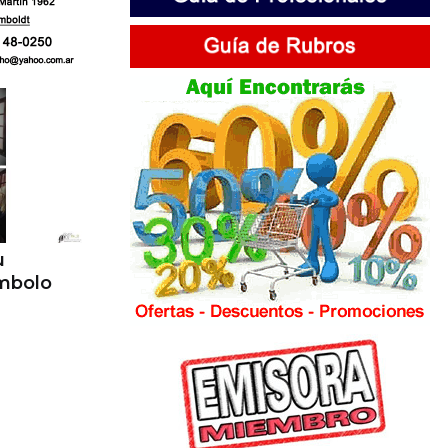
u
ímbolo