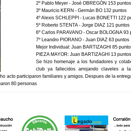
2º Pablo Meyer - José OBREGÓN 153 puntos
3º Mauricio KERN - Germán BO 132 puntos
4º Alexis SCHLEPPI - Lucas BONETTI 122 p
5º Roberto STENTA - Jorge DIAZ 121 puntos
6º Carlos PARAVANO - Oscar BOLOGNA 93 
7º Leandro PIORANO - Juan DIAZ 63 puntos
Mejor Individual: Juan BARTIZAGHI 85 punto
PIEZA MAYOR: Juan BARTIZAGHI 13 punto
Se hizo homenaje a los fundadores y colab
club ya fallecidos arrojando claveles a 
o acto participaron familiares y amigos. Despues de la entre
ciparon 80 personas