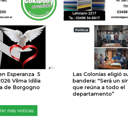
Política
a
Las Colonias
 en Esperanza 5
Las Colonias eligió s
026 Vilma Idilia
bandera: “Será un s
la de Borgogno
que reúna a todo el
departamento”
Ver más noticias