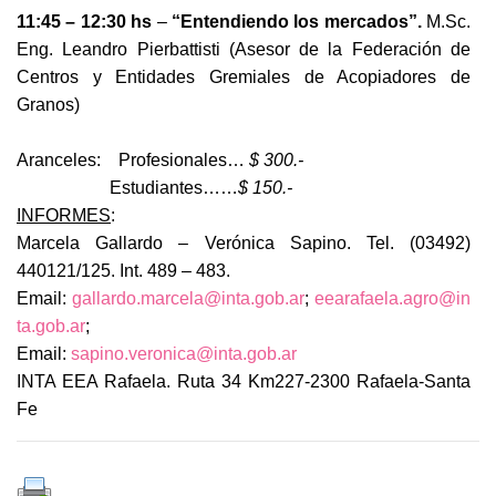
11:45 – 12:30 hs
–
“Entendiendo los mercados”.
M.Sc.
Eng. Leandro Pierbattisti (Asesor de la Federación de
Centros y Entidades Gremiales de Acopiadores de
Granos)
Aranceles: Profesionales…
$ 300.-
Estudiantes……
$ 150.-
INFORMES
:
Marcela Gallardo – Verónica Sapino. Tel. (03492)
440121/125. Int. 489 – 483.
Email:
gallardo.marcela@inta.gob.ar
;
eearafaela.agro@in
ta.gob.ar
;
Email:
sapino.veronica@inta.gob.ar
INTA EEA Rafaela. Ruta 34 Km227-2300 Rafaela-Santa
Fe