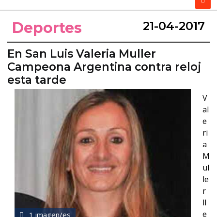
Deportes
21-04-2017
En San Luis Valeria Muller
Campeona Argentina contra reloj
esta tarde
V
al
e
ri
a
M
ul
le
r
ll
e
1 imagen/es