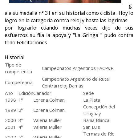
g
a a su medalla n° 31 en su historial como ciclista . Hoy lo
logro en la categoria contra reloj y hasta las lagrimas
por lograrlo cuando muchas veces dijo de sus
esfuerzos su flia la apoya y "La Gringa " pudo contra
todo Felicitaciones
Historial
Tipo de
Campeonatos Argentinos FACPyR
competencia
Campeonato Argentino de Ruta:
Competencia
Contrarreloj Damas
Año
Edición
Ganador
Sede
1998
1ª
Lorena Colman
La Plata
Concepción del
1999
2ª
Lorena Colman
Uruguay
2000
3ª
Valeria Müller
Bahía Blanca
2001
4ª
Valeria Müller
San Luis
Termas de Río
2002
5ª
Valeria Müller