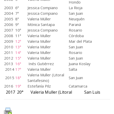
Hondo
2003
6ª
Jessica Compiano
La Rioja
2004
7ª
Jessica Compiano
San Juan
2005
8ª
Valeria Müller
Neuquén
2006
9ª
Mónica Santapa
Paraná
2007
10ª
Jessica Compiano
Rosario
2008
11ª
Valeria Muller
Córdoba
2009
12ª
Valeria Muller
Mar del Plata
2010
13ª
Valeria Muller
San Juan
2011
14ª
Valeria Muller
Rosario
2012
15ª
Valeria Muller
San Juan
2013
16ª
Inés Gutiérrez
Juana Koslay
2014
17ª
Valeria Muller
Salta
Valeria Muller (Litoral
2015
18ª
San Juan
Santafesino)
2016
19ª
Estefanía Pilz
Catamarca
2017 20° Valeria Muller (Litoral San Luis