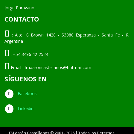
Jorge Paravano
CONTACTO
:
Alte. G Brown 1428 - S3080 Esperanza - Santa Fe - R.
Argentina
:
+54 3496 42-2524
Email :
fmaaroncastellanos@hotmail.com
SÍGUENOS EN
Facebook
Linkedin
FM Aarón Castelllanos © 2001 - 2026 | Todos los Derechos