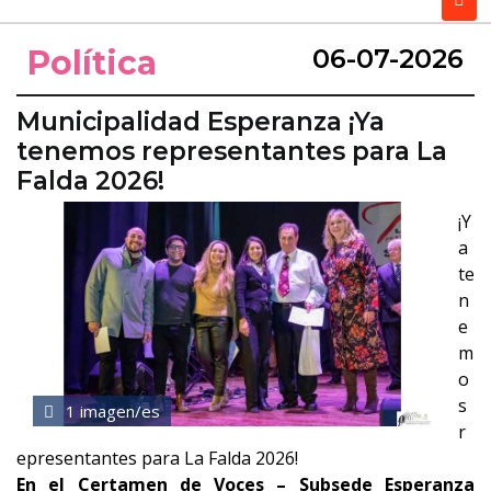
Política
06-07-2026
Municipalidad Esperanza ¡Ya
tenemos representantes para La
Falda 2026!
¡Y
a
te
n
e
m
o
s
1 imagen/es
r
epresentantes para La Falda 2026!
En el Certamen de Voces – Subsede Esperanza