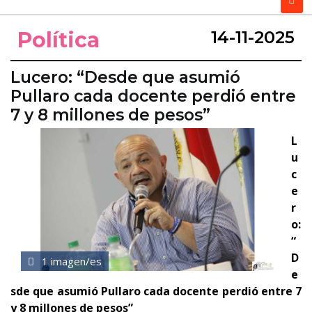
Política
14-11-2025
Lucero: “Desde que asumió
Pullaro cada docente perdió entre
7 y 8 millones de pesos”
L
u
c
e
r
o:
“
D
1 imagen/es
e
sde que asumió Pullaro cada docente perdió entre 7
y 8 millones de pesos”