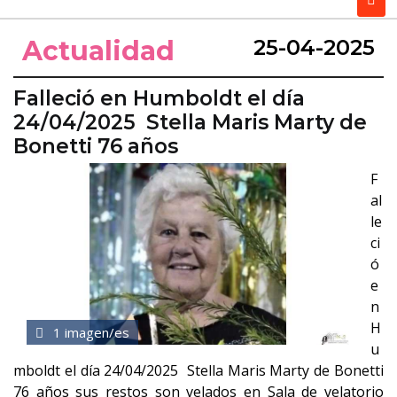
Actualidad
25-04-2025
Falleció en Humboldt el día
24/04/2025 Stella Maris Marty de
Bonetti 76 años
F
al
le
ci
ó
e
n
H
1 imagen/es
u
mboldt el día 24/04/2025 Stella Maris Marty de Bonetti
76 años sus restos son velados en Sala de velatorio