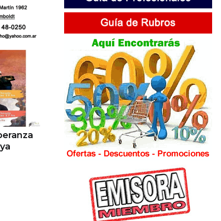
speranza
 ya