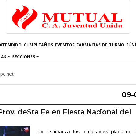
EXTENDIDO
CUMPLEAÑOS
EVENTOS
FARMACIAS DE TURNO
FÚN
LAS
SECCIONES
mpo.net
09-
Prov. deSta Fe en Fiesta Nacional del
En Esperanza los inmigrantes plantaron l