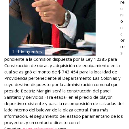
re
u
ni
ó
n
c
or
re
1 imagen/es
s
pondiente a la Comision dispuesta por la Ley 12385 para
Construcción de obras y adquisición de equipamiento en la
cual se asignó el monto de $ 743.454 para la localidad de
Providencia perteneciente al Departamento Las Colonias y
cuyo destino dispuesto por la administración comunal que
preside Beatriz Mangini será la construcción del panel
Sanitario y servicios -1ra etapa- en el predio de playón
deportivo existente y para la recomposición de calzadas del
lado interno del bulevar de la plaza central.
Para más
información, el seguimiento del estado parlamentario de los
proyectos y un contacto directo con el
Senador,
www.rubenpirola.
com