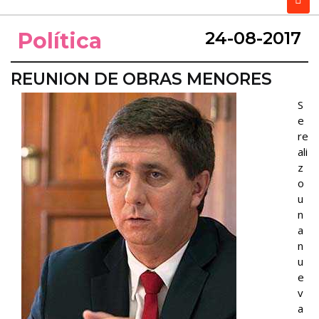
Política
24-08-2017
REUNION DE OBRAS MENORES
S
e
re
ali
z
o
u
n
a
n
u
e
v
a