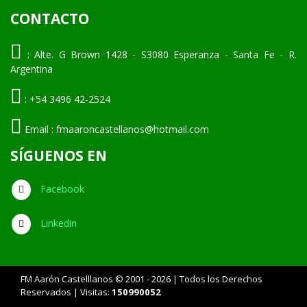
CONTACTO
:
Alte. G Brown 1428 - S3080 Esperanza - Santa Fe - R.
Argentina
:
+54 3496 42-2524
Email :
fmaaroncastellanos@hotmail.com
SÍGUENOS EN
Facebook
Linkedin
FM Aarón Castelllanos © 2001 - 2026 | Todos los Derechos
Reservados | Visitas:
150990052