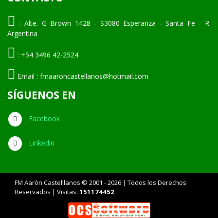
:
Alte. G Brown 1428 - S3080 Esperanza - Santa Fe - R.
Argentina
:
+54 3496 42-2524
Email :
fmaaroncastellanos@hotmail.com
SÍGUENOS EN
Facebook
Linkedin
FM Aarón Castelllanos © 2001 - 2026 | Todos los Derechos
Reservados | Visitas:
151174452