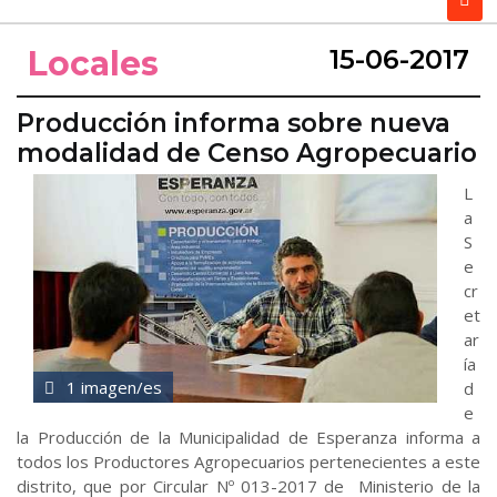
Locales
15-06-2017
Producción informa sobre nueva
modalidad de Censo Agropecuario
L
a
S
e
cr
et
ar
ía
1 imagen/es
d
e
la Producción de la Municipalidad de Esperanza informa a
todos los Productores Agropecuarios pertenecientes a este
distrito, que por Circular Nº 013-2017 de Ministerio de la