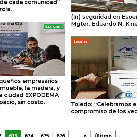
o de cada comunidad”
rola.
(In) seguridad en Esp
Mgter. Eduardo N. Kine
14-07-2017
Locales
ESPERANZA
equeños empresarios
 mueble, la madera, y
 la ciudad EXPODEMA
pacio, sin costo,
Toledo: “Celebramos e
compromiso de los vec
2
673
674
675
676
...
»
Último