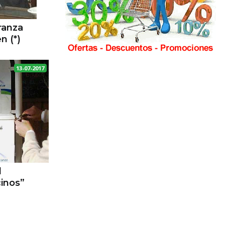
eranza
n (*)
13-07-2017
l
inos”