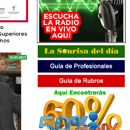
co
Superiores
mnos
13-07-2017