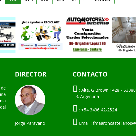
DIRECTOR
CONTACTO
 de
:
Alte. G Brown 1428 - S3080
una
- R. Argentina
nia
del
:
+54 3496 42-2524
Jorge Paravano
Email :
fmaaroncastellanos@