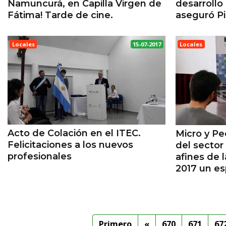
Namuncurá, en Capilla Virgen de
desarroll
Fátima! Tarde de cine.
aseguró Pi
Locales
15-07-2017
Locales
ESPERANZA
ESPERANZA
Acto de Colación en el ITEC.
Micro y P
Felicitaciones a los nuevos
del sector
profesionales
afines de
2017 un es
Primero
«
670
671
67