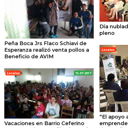
Día nublad
pleno
Peña Boca Jrs Flaco Schiavi de
Esperanza realizó venta pollos a
Locales
ESPERANZA
Beneficio de AVIM
Locales
15-07-2017
ESPERANZA
“El apoyo 
Vacaciones en Barrio Ceferino
emprended