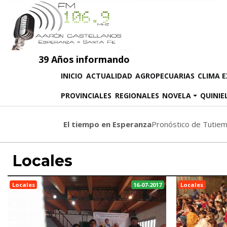
39 Años informando
(CURRENT)
INICIO
ACTUALIDAD
AGROPECUARIAS
CLIMA 
PROVINCIALES
REGIONALES
NOVELA
QUINIE
El tiempo en Esperanza
Pronóstico de Tutie
Locales
Locales
16-07-2017
Locales
ESPERANZA
ESPERANZA