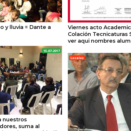
o y lluvia = Dante a
Viernes acto Academi
Colación Tecnicaturas 
ver aqui nombres alu
15-07-2017
Locales
ESPERANZA
a nuestros
ores, suma al