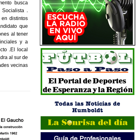
mento busca
Socialista .
en distintos
andidato que
ones al tener
inciales y a
to .El local
dra al sur de
dades vecinas