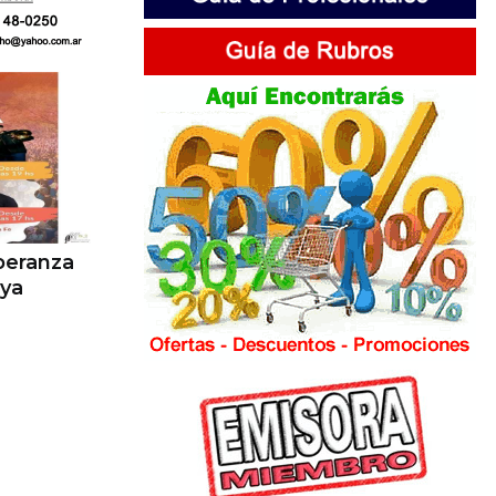
speranza
 ya