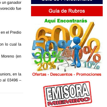
tó un ganador
vorecido fue
 en el Predio
n lo cual la
y Moreno (en
uniors, en la
o al 03496 –