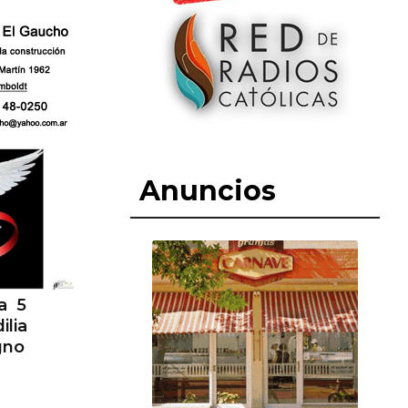
Anuncios
a 5
ilia
gno