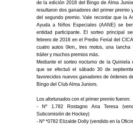
de la edición 2018 del Bingo de Alma Junior
resultaron dos ganadores del primer premio 
del segundo premio. Vale recordar que la A
Ayuda a Niños Especiales (AANE) se ben
entidad participante. El sorteo principal s
febrero de 2018 en el Predio Ferial del CIC
cuatro autos 0km., tres motos, una lancha
tráiler y muchos premios más.
Mediante el sorteo nocturno de la Quiniela
que se efectuó el sábado 30 de septiembr
favorecidos nuevos ganadores de órdenes d
Bingo del Club Alma Juniors.
Los afortunados con el primer premio fueron:
- Nº 1.782 Rostagno Ana Teresa (vend
Subcomisión de Hockey)
- Nº *0782 Elizalde Dolly (vendido en la Ofici