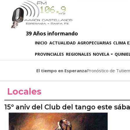
39 Años informando
(CURRENT)
INICIO
ACTUALIDAD
AGROPECUARIAS
CLIMA 
PROVINCIALES
REGIONALES
NOVELA
QUINIE
El tiempo en Esperanza
Pronóstico de Tutie
Locales
15° aniv del Club del tango este sá