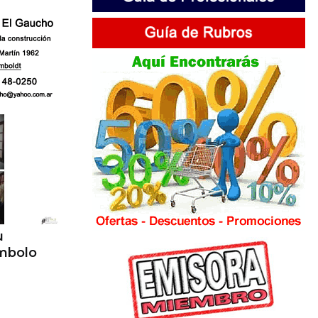
u
ímbolo