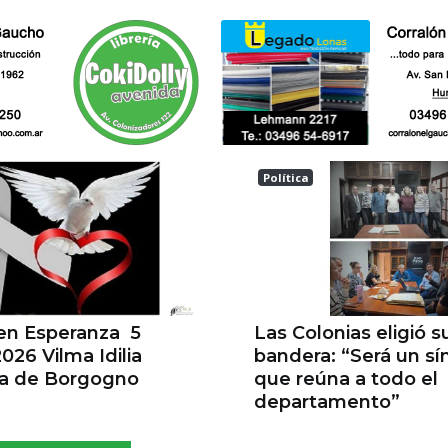
Política
a
Las Colonias
 en Esperanza 5
Las Colonias eligió s
026 Vilma Idilia
bandera: “Será un s
la de Borgogno
que reúna a todo el
departamento”