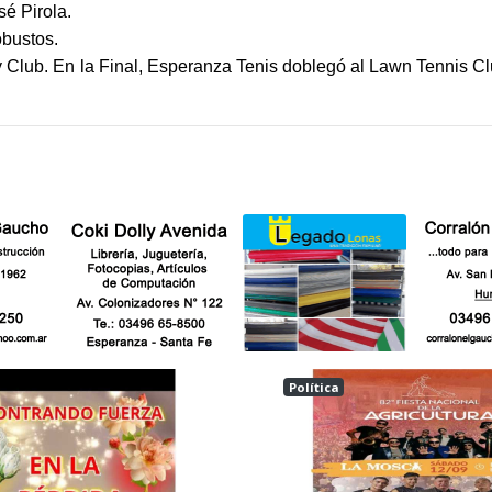
é Pirola.
obustos.
ey Club. En la Final, Esperanza Tenis doblegó al Lawn Tennis C
Política
a
ESPERANZA