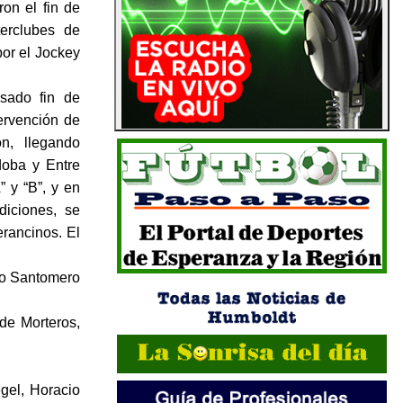
on el fin de
erclubes de
or el Jockey
asado fin de
ervención de
n, llegando
doba y Entre
” y “B”, y en
iciones, se
rancinos. El
ego Santomero
de Morteros,
gel, Horacio