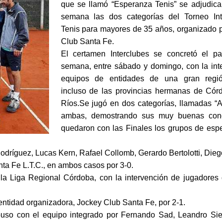
que se llamó “Esperanza Tenis” se adjudicar
semana las dos categorías del Torneo Int
Tenis para mayores de 35 años, organizado p
Club Santa Fe.
El certamen Interclubes se concretó el p
semana, entre sábado y domingo, con la int
equipos de entidades de una gran regió
incluso de las provincias hermanas de Cór
Ríos.Se jugó en dos categorías, llamadas “A
ambas, demostrando sus muy buenas cond
quedaron con las Finales los grupos de espe
odríguez, Lucas Kern, Rafael Collomb, Gerardo Bertolotti, Di
nta Fe L.T.C., en ambos casos por 3-0.
la Liga Regional Córdoba, con la intervención de jugadores 
 entidad organizadora, Jockey Club Santa Fe, por 2-1.
mpuso con el equipo integrado por Fernando Sad, Leandro Sie