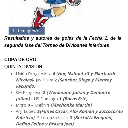
1 imagen/es
Resultados y autores de goles de la Fecha 1, de la
segunda fase del Torneo de Diviosnes Inferiores
COPA DE ORO
QUINTA DIVISIÓN
Unión Progresista
4
(Hug Nahuel x3 y Eberhardt
Nicolas)
- Juv Paiva
2
(Sanchez Diego y Klenrey
Facundo)
SM Progreso
2
(Weidmann Julian y Demonte
Julian)
- US Domingo
1
(Bocos Eric)
Mitre
0
– Unión
1
(Machonka Martin)
Arg López
3
(Funes Oscar, Albi Roman y Sottocorno
Fabricio)
- S Lorenzo Inicial
3
(Bertotti Ezequiel,
Defino Felipe y Brasca Joel)