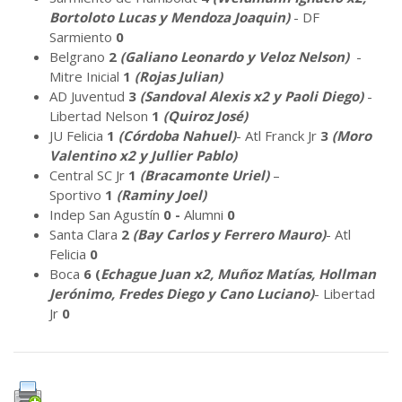
Bortoloto Lucas y Mendoza Joaquin)
- DF
Sarmiento
0
Belgrano
2
(Galiano Leonardo y Veloz Nelson)
-
Mitre Inicial
1
(Rojas Julian)
AD Juventud
3
(Sandoval Alexis x2 y Paoli Diego)
-
Libertad Nelson
1
(Quiroz José)
JU Felicia
1
(Córdoba Nahuel)
- Atl Franck Jr
3
(Moro
Valentino x2 y Jullier Pablo)
Central SC Jr
1
(Bracamonte Uriel)
–
Sportivo
1
(Raminy Joel)
Indep San Agustín
0 -
Alumni
0
Santa Clara
2
(Bay Carlos y Ferrero Mauro)
- Atl
Felicia
0
Boca
6 (
Echague Juan x2, Muñoz Matías, Hollman
Jerónimo, Fredes Diego y Cano Luciano)
- Libertad
Jr
0