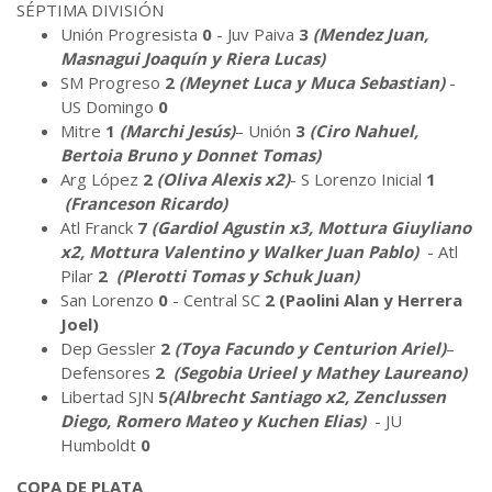
SÉPTIMA DIVISIÓN
Unión Progresista
0
- Juv Paiva
3
(Mendez Juan,
Masnagui Joaquín y Riera Lucas)
SM Progreso
2
(Meynet Luca y Muca Sebastian)
-
US Domingo
0
Mitre
1
(Marchi Jesús)
– Unión
3
(Ciro Nahuel,
Bertoia Bruno y Donnet Tomas)
Arg López
2
(Oliva Alexis x2)
- S Lorenzo Inicial
1
(Franceson Ricardo)
Atl Franck
7
(Gardiol Agustin x3, Mottura Giuyliano
x2, Mottura Valentino y Walker Juan Pablo)
- Atl
Pilar
2
(PIerotti Tomas y Schuk Juan)
San Lorenzo
0
- Central SC
2
(Paolini Alan y Herrera
Joel)
Dep Gessler
2
(Toya Facundo y Centurion Ariel)
–
Defensores
2
(Segobia Urieel y Mathey Laureano)
Libertad SJN
5
(Albrecht Santiago x2, Zenclussen
Diego, Romero Mateo y Kuchen Elias)
- JU
Humboldt
0
COPA DE PLATA