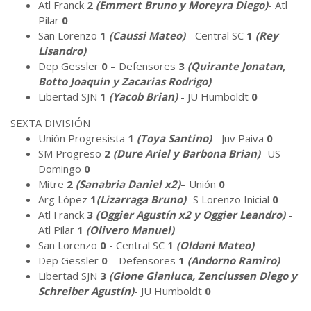
Atl Franck
2
(Emmert Bruno y Moreyra Diego)
- Atl
Pilar
0
San Lorenzo
1
(Caussi Mateo)
- Central SC
1
(Rey
Lisandro)
Dep Gessler
0
– Defensores
3
(Quirante Jonatan,
Botto Joaquin y Zacarias Rodrigo)
Libertad SJN
1
(Yacob Brian)
- JU Humboldt
0
SEXTA DIVISIÓN
Unión Progresista
1
(Toya Santino)
- Juv Paiva
0
SM Progreso
2
(Dure Ariel y Barbona Brian)
- US
Domingo
0
Mitre
2
(Sanabria Daniel x2)
– Unión
0
Arg López
1
(Lizarraga Bruno)
- S Lorenzo Inicial
0
Atl Franck
3
(Oggier Agustín x2 y Oggier Leandro)
-
Atl Pilar
1
(Olivero Manuel)
San Lorenzo
0
- Central SC
1
(Oldani Mateo)
Dep Gessler
0
– Defensores
1
(Andorno Ramiro)
Libertad SJN
3
(Gione Gianluca, Zenclussen Diego y
Schreiber Agustín)
- JU Humboldt
0