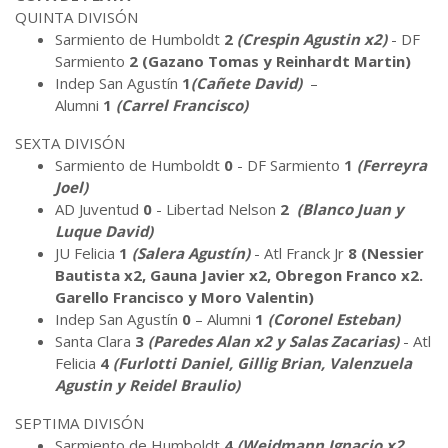
QUINTA DIVISÓN
Sarmiento de Humboldt
2
(Crespin Agustin x2)
- DF
Sarmiento
2
(Gazano Tomas y Reinhardt Martin)
Indep San Agustín
1
(Cañete David)
–
Alumni
1
(Carrel Francisco)
SEXTA DIVISÓN
Sarmiento de Humboldt
0
- DF Sarmiento
1
(Ferreyra
Joel)
AD Juventud
0
- Libertad Nelson
2
(Blanco Juan y
Luque David)
JU Felicia
1
(Salera Agustín)
- Atl Franck Jr
8
(Nessier
Bautista x2, Gauna Javier x2, Obregon Franco x2.
Garello Francisco y Moro Valentin)
Indep San Agustín
0
– Alumni
1
(Coronel Esteban)
Santa Clara
3
(Paredes Alan x2 y Salas Zacarias)
- Atl
Felicia
4
(Furlotti Daniel, Gillig Brian, Valenzuela
Agustin y Reidel Braulio)
SEPTIMA DIVISÓN
Sarmiento de Humboldt
4
(Weidmann Ignacio x2,