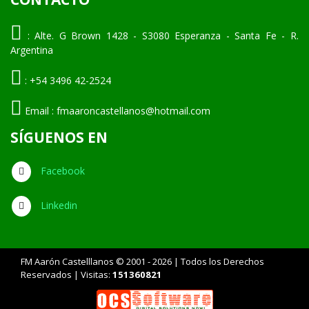
:
Alte. G Brown 1428 - S3080 Esperanza - Santa Fe - R.
Argentina
:
+54 3496 42-2524
Email :
fmaaroncastellanos@hotmail.com
SÍGUENOS EN
Facebook
Linkedin
FM Aarón Castelllanos © 2001 - 2026 | Todos los Derechos
Reservados | Visitas:
151360821