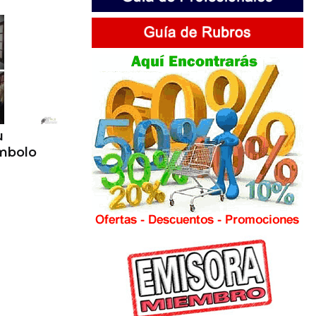
u
ímbolo