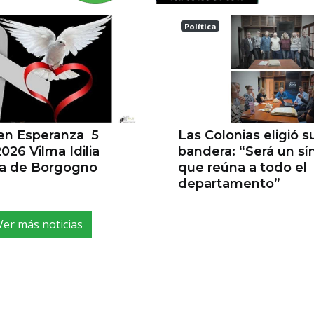
Política
a
Las Colonias
 en Esperanza 5
Las Colonias eligió s
026 Vilma Idilia
bandera: “Será un s
la de Borgogno
que reúna a todo el
departamento”
Ver más noticias