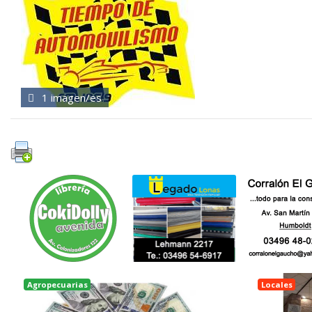
1 imagen/es
Agropecuarias
Locales
Rosario
Esperanz